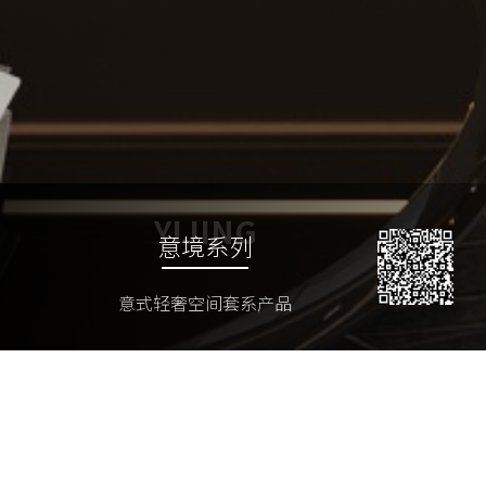
YIJING
意境系列
意式轻奢空间套系产品